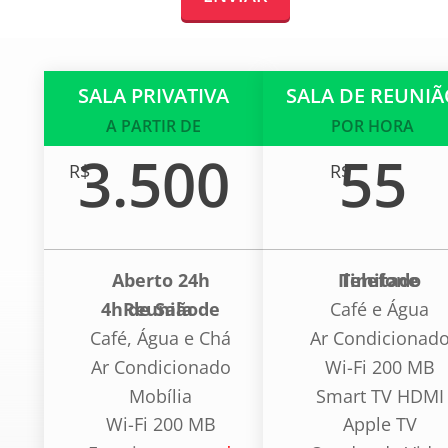
C
SALA PRIVATIVA
SALA DE REUNI
O
A PARTIR DE
POR HORA
W
3.500
55
R$
R$
O
R
K
I
Aberto 24h
Telefone Ilimitado
N
4h de Sala de Reunião
Café e Água
G
Café, Água e Chá
Ar Condicionad
Ar Condicionado
Wi-Fi 200 MB
P
O
Mobília
Smart TV HDMI
R
Wi-Fi 200 MB
Apple TV
P
E