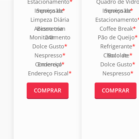
Estacionamento
*
Quadro de Vidr
S
Serviço de Impressão
*
Serviço de Impressão
*
S
O
Limpeza Diária
Estacionamento
A
Acesso com Biometria
Coffee Break
*
660
Monitoramento 24h
Pão de Queijo
*
R$
Dolce Gusto
*
Refrigerante
*
Nespresso
*
Bolo de Chocolate
*
Endereço Comercial
*
Dolce Gusto
*
Aberto 24h
Endereço Fiscal
*
Nespresso
*
Locker
Café, Água e Chá
COMPRAR
COMPRAR
Ar Condicionado
Mobília
Wi-Fi 200 MB
Estacionamento
*
Serviço de Impressão
*