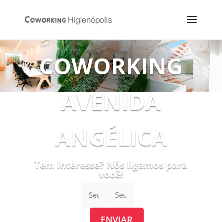
COWORKING
AVENIDA
ANGÉLICA
Tem interesse? Nós ligamos para
você!
ENVIAR