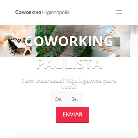
COWORKING
PAULISTA
Tem interesse? Nós ligamos para
você!
ENVIAR