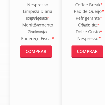
A
Nespresso
Coffee Break
*
660
Limpeza Diária
Pão de Queijo
*
R$
Serviço de Impressão
*
Refrigerante
*
Monitoramento 24h
Bolo de Chocolate
*
Endereço Comercial
Dolce Gusto
*
Aberto 24h
Endereço Fiscal
*
Nespresso
*
Acesso com Biometria
Mobília
COMPRAR
COMPRAR
Ar Condicionado
Wi-Fi 200 MB
Café, Água e Chá
Estacionamento
*
Locker
Dolce Gusto
Nespresso