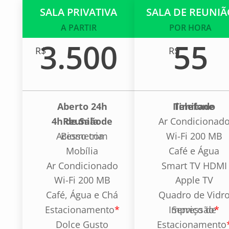
C
SALA PRIVATIVA
SALA DE REUNI
O
A PARTIR
POR HORA
W
3.500
55
R$
R$
O
R
K
I
Aberto 24h
Telefone Ilimitado
N
4h de Sala de Reunião
Ar Condicionad
G
Acesso com Biometria
Wi-Fi 200 MB
Mobília
Café e Água
P
O
Ar Condicionado
Smart TV HDMI
R
Wi-Fi 200 MB
Apple TV
P
E
Café, Água e Chá
Quadro de Vidr
S
Estacionamento
*
Serviço de Impressão
*
S
O
Dolce Gusto
Estacionamento